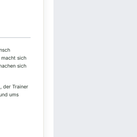
unsch
 macht sich
machen sich
, der Trainer
rund ums