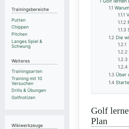
1
Golf lernen 
1.1
Warum
Trainingsbereiche
1.1.1
V
Putten
1.1.2
Chippen
1.1.3
Pitchen
1.2
Die w
Langes Spiel &
1.2.1
Schwung
1.2.2
1.2.3
Weiteres
1.2.4
Trainingsarten
1.3
Über 
Training mit 10
1.4
Starte
Versuchen
Drills & Übungen
Golfnotizen
Golf lern
Plan
Wikiwerkzeuge