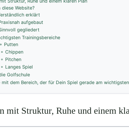
mit Struktur, Ruhe und einem klaren Plan
 diese Website?
erständlich erklärt
Praxisnah aufgebaut
Sinnvoll gegliedert
ichtigsten Trainingsbereiche
⚬ Putten
⚬ Chippen
⚬ Pitchen
⚬ Langes Spiel
die Golfschule
 mit dem Bereich, der für Dein Spiel gerade am wichtigsten
en mit Struktur, Ruhe und einem kl