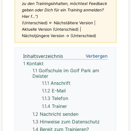
zu den Trainingsinhalten, möchtest Feedback
geben oder Dich für ein Training anmelden?
Hier f…“)
(Unterschied) ← Nächstältere Version |
Aktuelle Version (Unterschied) |
Nächstjüngere Version → (Unterschied)
Inhaltsverzeichnis
1
Kontakt
1.1
Golfschule im Golf Park am
Deister
1.1.1
Anschrift
1.1.2
E-Mail
1.1.3
Telefon
1.1.4
Trainer
1.2
Nachricht senden
1.3
Hinweise zum Datenschutz
1.4
Bereit zum Trainieren?