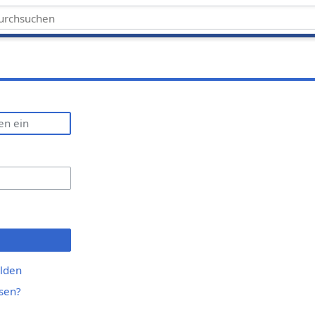
lden
sen?