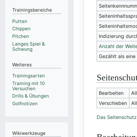
Seitenkennnum
Trainingsbereiche
Seiteninhaltssp
Putten
Seiteninhaltsmod
Chippen
Indizierung dur
Pitchen
Langes Spiel &
Anzahl der Weite
Schwung
Gezählt als eine 
Weiteres
Seitenschu
Trainingsarten
Training mit 10
Versuchen
Bearbeiten
Al
Drills & Übungen
Verschieben
Al
Golfnotizen
Das Seitenschutz
Wikiwerkzeuge