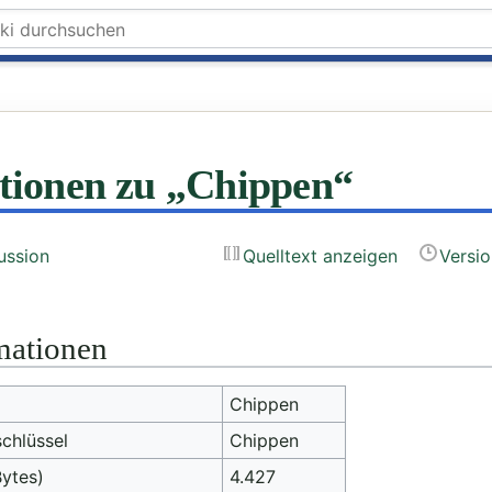
tionen zu „Chippen“
ussion
Quelltext anzeigen
Versi
mationen
Chippen
schlüssel
Chippen
Bytes)
4.427