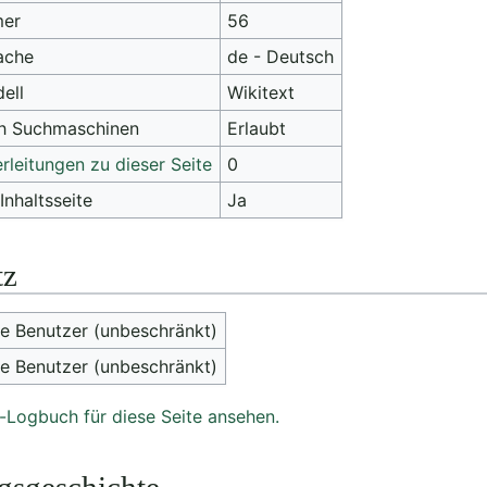
mer
56
rache
de - Deutsch
ell
Wikitext
ch Suchmaschinen
Erlaubt
rleitungen zu dieser Seite
0
Inhaltsseite
Ja
tz
le Benutzer (unbeschränkt)
le Benutzer (unbeschränkt)
-Logbuch für diese Seite ansehen.