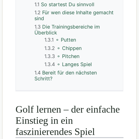
1.1
So startest Du sinnvoll
1.2
Für wen diese Inhalte gemacht
sind
1.3
Die Trainingsbereiche im
Überblick
1.3.1
⚬ Putten
1.3.2
⚬ Chippen
1.3.3
⚬ Pitchen
1.3.4
⚬ Langes Spiel
1.4
Bereit für den nächsten
Schritt?
Golf lernen – der einfache
Einstieg in ein
faszinierendes Spiel