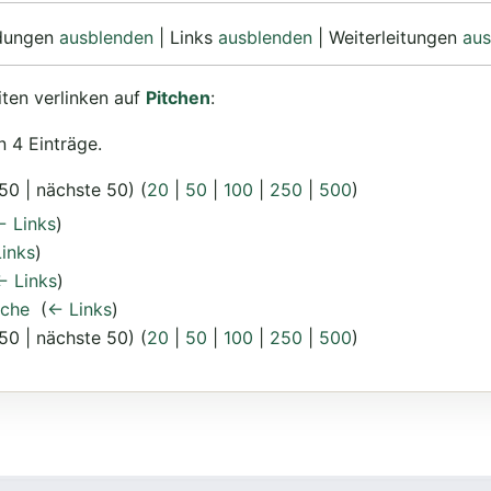
ndungen
ausblenden
| Links
ausblenden
| Weiterleitungen
aus
iten verlinken auf
Pitchen
:
 4 Einträge.
50 | nächste 50) (
20
|
50
|
100
|
250
|
500
)
← Links
)
inks
)
← Links
)
iche
‎
(
← Links
)
50 | nächste 50) (
20
|
50
|
100
|
250
|
500
)