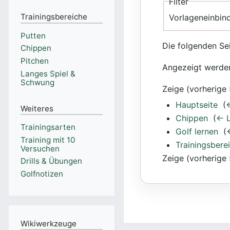
Filter
Trainingsbereiche
Vorlageneinbi
Putten
Die folgenden Se
Chippen
Pitchen
Angezeigt werden
Langes Spiel &
Schwung
Zeige (vorherige 
Hauptseite
‎
(
Weiteres
Chippen
‎
(
← L
Trainingsarten
Golf lernen
‎
(
Training mit 10
Trainingsbere
Versuchen
Zeige (vorherige 
Drills & Übungen
Golfnotizen
Wikiwerkzeuge